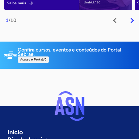
Urubici / SC
Saiba mais
1
/10
Confira cursos, eventos e conteúdos do Portal
Sebrae.
Acesse o Portal
Início