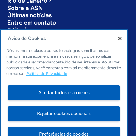
Rio de Janeiro
Sobre a ASN
Últimas notícias
Entre em contato
Editorias
Aviso de Cookies
Economia & Política
Inovação & Tecnologia
Nós usamos cookies e outras tecnologias semelhantes para
Cultura empreendedora
melhorar a sua experiência em nossos serviços, personalizar
publicidade e recomendar conteúdo de seu interesse. Ao utilizar
Dados
nossos serviços, você concorda com tal monitoramento descrito
Arquivo
em nossa
Política de Privacidade
Aceitar todos os cookies
Rejeitar cookies opcionais
Preferências de cookies