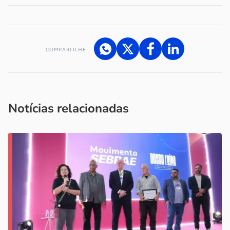
COMPARTILHE
Acesse nossos canais de atendimento
Ficou com alguma dúvida?
.
Se
você é um profissional da imprensa, entre em contato pelo
imprensa@sebrae.com.br
fale com a ASN em cada UF
ou
Notícias relacionadas