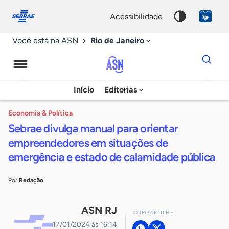
Fale
Acessibilidade
conosco
0
acessibilidade
9
Rio de Janeiro
Você está na ASN
Dados
para
busca
Agência
Início
Editorias
Palavra
Sebrae
chave
de
Economia & Política
Sebrae divulga manual para orientar
Notícias
empreendedores em situações de
emergência e estado de calamidade pública
Por
Redação
ASN RJ
COMPARTILHE
17/01/2024 às 16:14