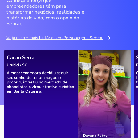
Conheça a força que
empreendedores têm para
transformar negócios, realidades e
histórias de vida, com o apoio do
Sebrae.
Veja essa e mais histórias em Personagens Sebrae
Cacau Serra
Urubici / SC
R
A empreendedora decidiu seguir
seu sonho de ter um negócio
próprio, investiu no mercado de
chocolates e virou atrativo turístico
em Santa Catarina.
Dayana Fabre