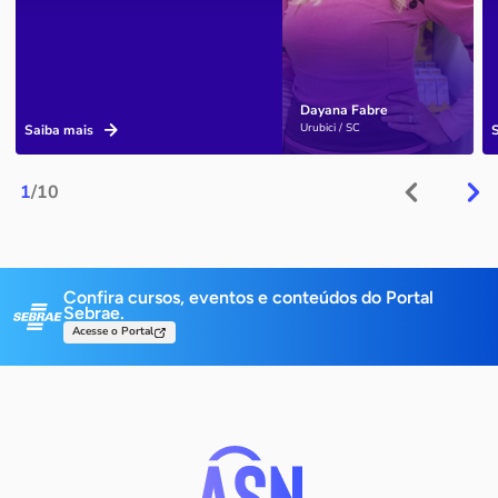
Dayana Fabre
Urubici / SC
Saiba mais
1
/10
Confira cursos, eventos e conteúdos do Portal
Sebrae.
Acesse o Portal