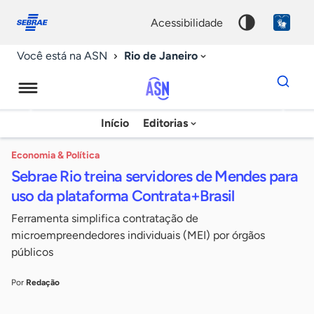
Fale
Acessibilidade
conosco
0
acessibilidade
9
Rio de Janeiro
Você está na ASN
Dados
para
busca
Agência
Início
Editorias
Palavra
Sebrae
chave
de
Economia & Política
Sebrae Rio treina servidores de Mendes para
Notícias
uso da plataforma Contrata+Brasil
Ferramenta simplifica contratação de
microempreendedores individuais (MEI) por órgãos
públicos
Por
Redação