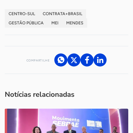
CENTRO-SUL
CONTRATA+BRASIL
GESTÃO PÚBLICA
MEI
MENDES
COMPARTILHE
Acesse nossos canais de atendimento
Ficou com alguma dúvida?
.
Se
você é um profissional da imprensa, entre em contato pelo
imprensa@sebrae.com.br
fale com a ASN em cada UF
ou
Notícias relacionadas