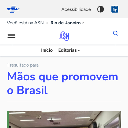
Fale
Acessibilidade
conosco
0
acessibilidade
9
Rio de Janeiro
Você está na ASN
Dados
para
busca
Agência
Início
Editorias
Palavra
Sebrae
chave
de
1 resultado para
Mãos que promovem
Notícias
o Brasil